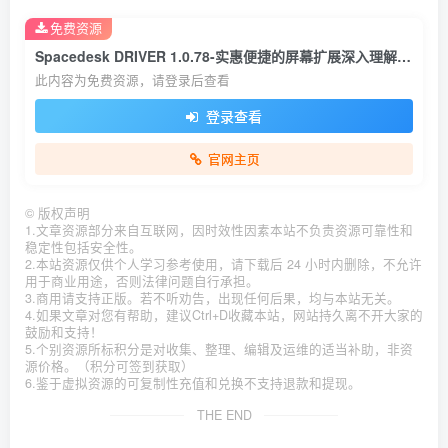
免费资源
Spacedesk DRIVER 1.0.78-实惠便捷的屏幕扩展深入理解屏幕镜像技术
此内容为免费资源，请登录后查看
登录查看
官网主页
©
版权声明
1.文章资源部分来自互联网，因时效性因素本站不负责资源可靠性和
稳定性包括安全性。
2.本站资源仅供个人学习参考使用，请下载后 24 小时内删除，不允许
用于商业用途，否则法律问题自行承担。
3.商用请支持正版。若不听劝告，出现任何后果，均与本站无关。
4.如果文章对您有帮助，建议Ctrl+D收藏本站，网站持久离不开大家的
鼓励和支持！
5.个别资源所标积分是对收集、整理、编辑及运维的适当补助，非资
源价格。（积分可签到获取）
6.鉴于虚拟资源的可复制性充值和兑换不支持退款和提现。
THE END