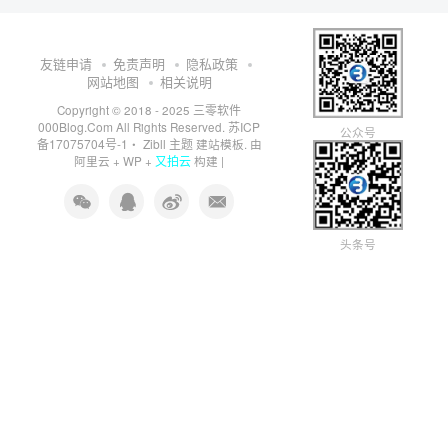
友链申请
免责声明
隐私政策
网站地图
相关说明
三零软件
Copyright © 2018 - 2025
000Blog.Com
苏ICP
All Rights Reserved.
公众号
备17075704号-1
Zibll 主题
・
建站模板. 由
又拍云
阿里云
+
WP
+
构建 |
头条号