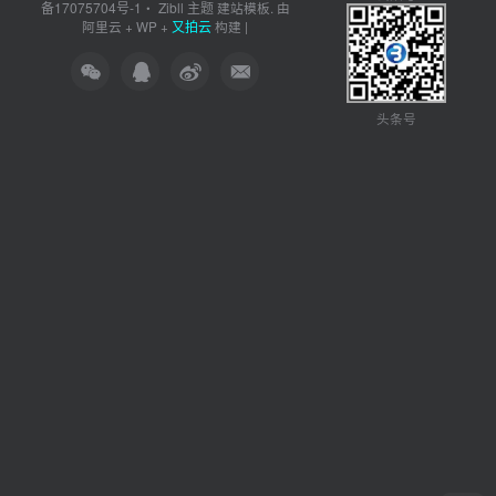
备17075704号-1
Zibll 主题
・
建站模板. 由
又拍云
阿里云
+
WP
+
构建 |
头条号