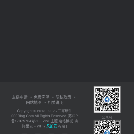
友链申请
免责声明
隐私政策
网站地图
相关说明
三零软件
Copyright © 2018 - 2025
000Blog.Com
苏ICP
All Rights Reserved.
公众号
备17075704号-1
Zibll 主题
・
建站模板. 由
又拍云
阿里云
+
WP
+
构建 |