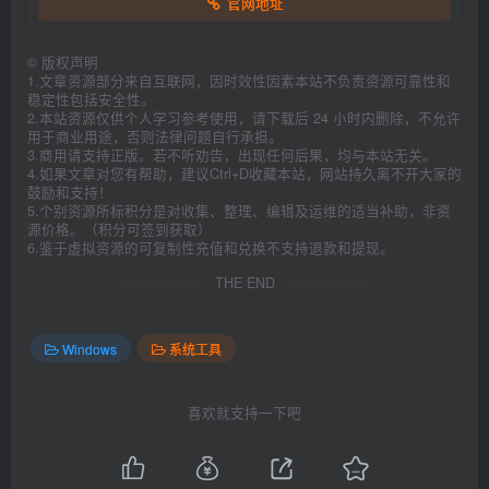
官网地址
©
版权声明
1.文章资源部分来自互联网，因时效性因素本站不负责资源可靠性和
稳定性包括安全性。
2.本站资源仅供个人学习参考使用，请下载后 24 小时内删除，不允许
用于商业用途，否则法律问题自行承担。
3.商用请支持正版。若不听劝告，出现任何后果，均与本站无关。
4.如果文章对您有帮助，建议Ctrl+D收藏本站，网站持久离不开大家的
鼓励和支持！
5.个别资源所标积分是对收集、整理、编辑及运维的适当补助，非资
源价格。（积分可签到获取）
6.鉴于虚拟资源的可复制性充值和兑换不支持退款和提现。
THE END
Windows
系统工具
喜欢就支持一下吧