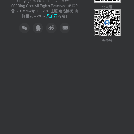
三零软件
Copyright © 2018 - 2025
000Blog.Com
苏ICP
All Rights Reserved.
公众号
备17075704号-1
Zibll 主题
・
建站模板. 由
又拍云
阿里云
+
WP
+
构建 |
头条号