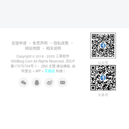
友链申请
免责声明
隐私政策
网站地图
相关说明
三零软件
Copyright © 2018 - 2025
000Blog.Com
苏ICP
All Rights Reserved.
公众号
备17075704号-1
Zibll 主题
・
建站模板. 由
又拍云
阿里云
+
WP
+
构建 |
头条号