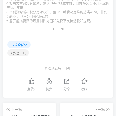
4.如果文章对您有帮助，建议Ctrl+D收藏本站，网站持久离不开大家的
鼓励和支持！
5.个别资源所标积分是对收集、整理、编辑及运维的适当补助，非资
源价格。（积分可签到获取）
6.鉴于虚拟资源的可复制性充值和兑换不支持退款和提现。
THE END
安全优化
# 安全工具
喜欢就支持一下吧
点赞
5
赞赏
分享
收藏
上一篇
下一篇