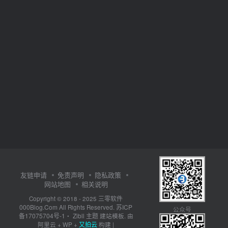
友链申请
免责声明
隐私政策
网站地图
相关说明
三零软件
Copyright © 2018 - 2025
000Blog.Com
苏ICP
All Rights Reserved.
公众号
备17075704号-1
Zibll 主题
・
建站模板. 由
又拍云
阿里云
+
WP
+
构建 |