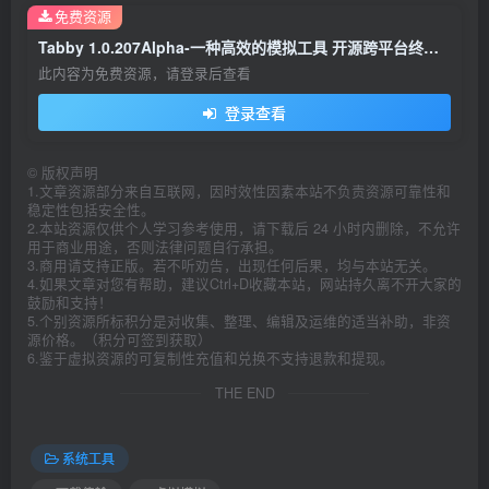
免费资源
Tabby 1.0.207Alpha-一种高效的模拟工具 开源跨平台终端仿真器
此内容为免费资源，请登录后查看
登录查看
©
版权声明
1.文章资源部分来自互联网，因时效性因素本站不负责资源可靠性和
稳定性包括安全性。
2.本站资源仅供个人学习参考使用，请下载后 24 小时内删除，不允许
用于商业用途，否则法律问题自行承担。
3.商用请支持正版。若不听劝告，出现任何后果，均与本站无关。
4.如果文章对您有帮助，建议Ctrl+D收藏本站，网站持久离不开大家的
鼓励和支持！
5.个别资源所标积分是对收集、整理、编辑及运维的适当补助，非资
源价格。（积分可签到获取）
6.鉴于虚拟资源的可复制性充值和兑换不支持退款和提现。
THE END
系统工具