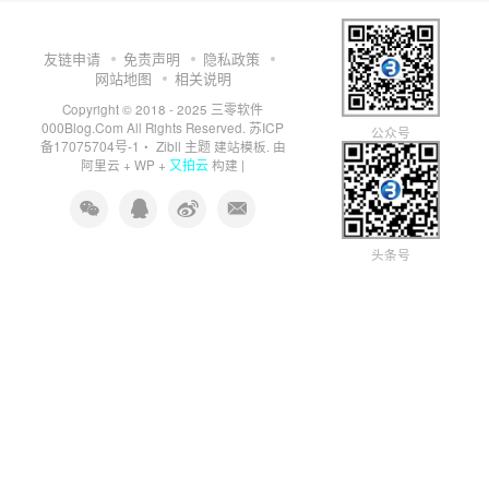
友链申请
免责声明
隐私政策
网站地图
相关说明
三零软件
Copyright © 2018 - 2025
000Blog.Com
苏ICP
All Rights Reserved.
公众号
备17075704号-1
Zibll 主题
・
建站模板. 由
又拍云
阿里云
+
WP
+
构建 |
头条号