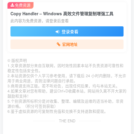
免费资源
Copy Handler – Windows 高效文件管理复制增强工具
此内容为免费资源，请登录后查看
登录查看
官网地址
©
版权声明
1.文章资源部分来自互联网，因时效性因素本站不负责资源可靠性和
稳定性包括安全性。
2.本站资源仅供个人学习参考使用，请下载后 24 小时内删除，不允许
用于商业用途，否则法律问题自行承担。
3.商用请支持正版。若不听劝告，出现任何后果，均与本站无关。
4.如果文章对您有帮助，建议Ctrl+D收藏本站，网站持久离不开大家的
鼓励和支持！
5.个别资源所标积分是对收集、整理、编辑及运维的适当补助，非资
源价格。（积分可签到获取）
6.鉴于虚拟资源的可复制性充值和兑换不支持退款和提现。
THE END