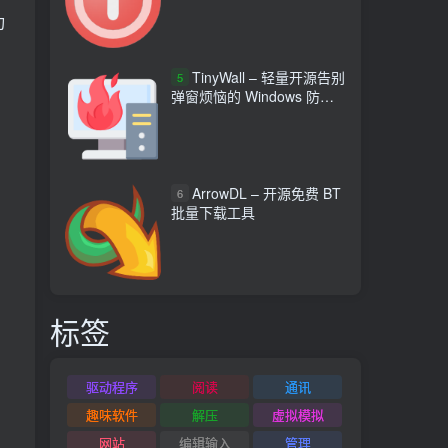
功
TinyWall – 轻量开源告别
5
弹窗烦恼的 Windows 防火
墙工具
ArrowDL – 开源免费 BT
6
批量下载工具
标签
驱动程序
阅读
通讯
趣味软件
解压
虚拟模拟
网站
编辑输入
管理