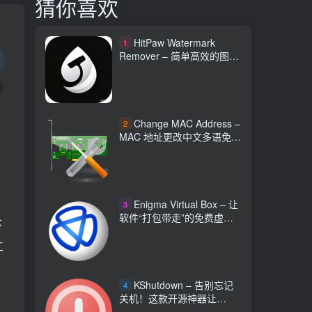
猜你喜欢
HitPaw Watermark
1
Remover – 简单高效的图文
视频水印清除工具
，
Change MAC Address –
2
MAC 地址更改中文多语免费
工具
Enigma Virtual Box – 让
3
软件“打包带走”的免费虚拟
不
化工具
工
KShutdown – 告别忘记
4
关机！这款开源神器让
Windows 定时关机变轻松