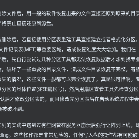
删除文件后，用一般的软件恢复出来的文件直接还原到原来的目
严格禁止直接还原到源盘。
被删除后，若直接使用分区表重建工具直接建立或者格式化分区
者文件记录表(MFT)等重要区域，造成恢复难度大大增加。我们在
坏后，先自行尝试过几种分区工具都无法恢复数据后才想到找专
后，破坏了一些重要的目录文件，造成文件目录恢复不完整，有
丢失的情况，这些文件一般都可以完全恢复了，真是很可惜啊。
分区的具体位置(逻辑扇区号)，然后用扇区查看工具先检查分区
T等，确认后才修改分区表的，而且修改完分区表后在启动系统过程中会
不会被破坏到。
阵列的实践中遇到过有些网管在服务器崩溃后强行让阵列上线，
lding。这些操作都是非常危险的，任何写入盘的操作都有可能破