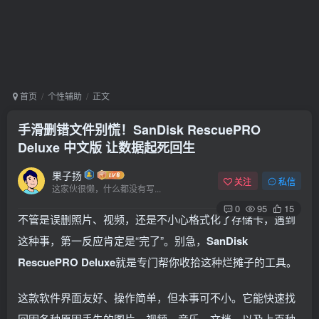
首页
个性辅助
正文
手滑删错文件别慌！SanDisk RescuePRO
Deluxe 中文版 让数据起死回生
果子扬
关注
私信
这家伙很懒，什么都没有写...
0
95
15
不管是误删照片、视频，还是不小心格式化了存储卡，遇到
这种事，第一反应肯定是“完了”。别急，
SanDisk
RescuePRO Deluxe
就是专门帮你收拾这种烂摊子的工具。
这款软件界面友好、操作简单，但本事可不小。它能快速找
回因各种原因丢失的图片、视频、音乐、文档，以及上百种