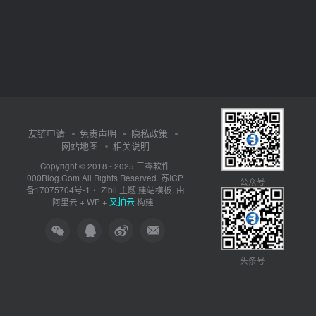
友链申请
免责声明
隐私政策
网站地图
相关说明
三零软件
Copyright © 2018 - 2025
000Blog.Com
苏ICP
All Rights Reserved.
公众号
备17075704号-1
Zibll 主题
・
建站模板. 由
又拍云
阿里云
+
WP
+
构建 |
头条号