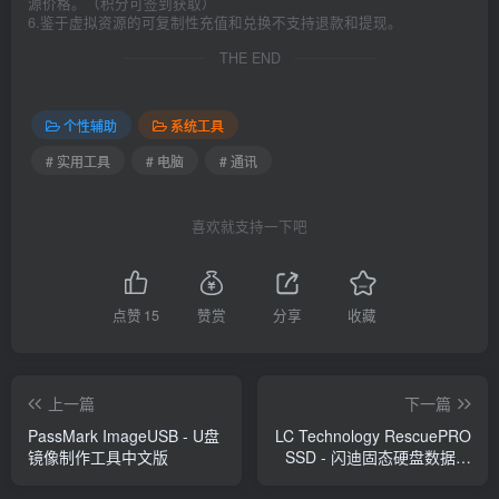
源价格。（积分可签到获取）
6.鉴于虚拟资源的可复制性充值和兑换不支持退款和提现。
THE END
个性辅助
系统工具
# 实用工具
# 电脑
# 通讯
喜欢就支持一下吧
点赞
15
赞赏
分享
收藏
上一篇
下一篇
PassMark ImageUSB - U盘
LC Technology RescuePRO
镜像制作工具中文版
SSD - 闪迪固态硬盘数据恢
复工具