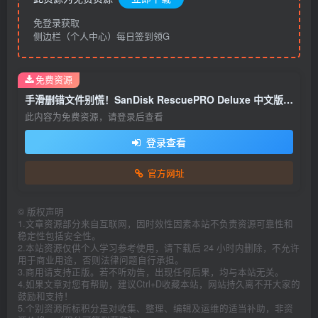
免登录获取
侧边栏（个人中心）每日签到领G
免费资源
手滑删错文件别慌！SanDisk RescuePRO Deluxe 中文版 让数据起死回生
此内容为免费资源，请登录后查看
登录查看
官方网址
©
版权声明
1.文章资源部分来自互联网，因时效性因素本站不负责资源可靠性和
稳定性包括安全性。
2.本站资源仅供个人学习参考使用，请下载后 24 小时内删除，不允许
用于商业用途，否则法律问题自行承担。
3.商用请支持正版。若不听劝告，出现任何后果，均与本站无关。
4.如果文章对您有帮助，建议Ctrl+D收藏本站，网站持久离不开大家的
鼓励和支持！
5.个别资源所标积分是对收集、整理、编辑及运维的适当补助，非资