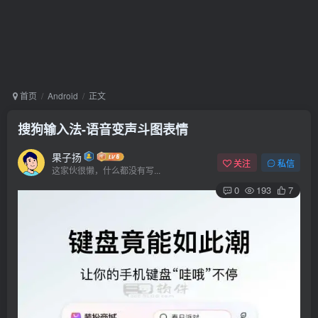
首页
Android
正文
搜狗输入法-语音变声斗图表情
果子扬
关注
私信
这家伙很懒，什么都没有写...
0
193
7