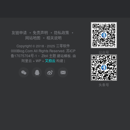
友链申请
免责声明
隐私政策
网站地图
相关说明
三零软件
Copyright © 2018 - 2025
000Blog.Com
苏ICP
All Rights Reserved.
公众号
备17075704号-1
Zibll 主题
・
建站模板. 由
又拍云
阿里云
+
WP
+
构建 |
头条号