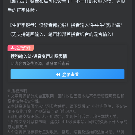
【新布局】键盘布局可以设置了！不一样的按键习惯，更顺
手的打字体验~
【生僻字键盘】没读音都能敲！拼音输入“牛牛牛”就出“犇”
（更支持笔画输入、笔画和部首拼音结合的混合输入）
免费资源
搜狗输入法-语音变声斗图表情
此内容为免费资源，请登录后查看
登录查看
©
版权声明
1.文章资源部分来自互联网，因时效性因素本站不负责资源可靠性和
稳定性包括安全性。
2.本站资源仅供个人学习参考使用，请下载后 24 小时内删除，不允许
用于商业用途，否则法律问题自行承担。
3.商用请支持正版。若不听劝告，出现任何后果，均与本站无关。
4.如果文章对您有帮助，建议Ctrl+D收藏本站，网站持久离不开大家的
鼓励和支持！
5.个别资源所标积分是对收集、整理、编辑及运维的适当补助，非资