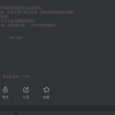
源可靠性和稳定性包括安全性。
内删除，不允许用于商业用途，否则法律问题自行承担。
站无关。
久离不开大家的鼓励和支持！
补助，非资源价格。（积分可签到获取）
。
THE END
喜欢就支持一下吧
赞赏
分享
收藏