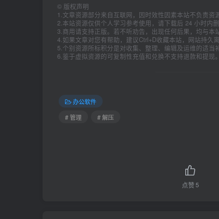
©
版权声明
1.文章资源部分来自互联网，因时效性因素本站不负责资
2.本站资源仅供个人学习参考使用，请下载后 24 小时
3.商用请支持正版。若不听劝告，出现任何后果，均与本
4.如果文章对您有帮助，建议Ctrl+D收藏本站，网站持
5.个别资源所标积分是对收集、整理、编辑及运维的适当
6.鉴于虚拟资源的可复制性充值和兑换不支持退款和提现
办公软件
# 管理
# 解压
点赞
5