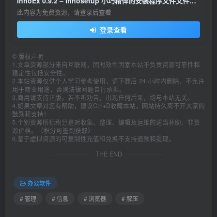
InnoEx 0.9.2 – Innosetup 小巧精悍的安装程序文件文件解包工具
此内容为免费资源，请登录后查看
登录查看
©
版权声明
1.文章资源部分来自互联网，因时效性因素本站不负责资源可靠性和
稳定性包括安全性。
2.本站资源仅供个人学习参考使用，请下载后 24 小时内删除，不允许
用于商业用途，否则法律问题自行承担。
3.商用请支持正版。若不听劝告，出现任何后果，均与本站无关。
4.如果文章对您有帮助，建议Ctrl+D收藏本站，网站持久离不开大家的
鼓励和支持！
5.个别资源所标积分是对收集、整理、编辑及运维的适当补助，非资
源价格。（积分可签到获取）
6.鉴于虚拟资源的可复制性充值和兑换不支持退款和提现。
THE END
办公软件
# 管理
# 信息
# 浏览器
# 解压