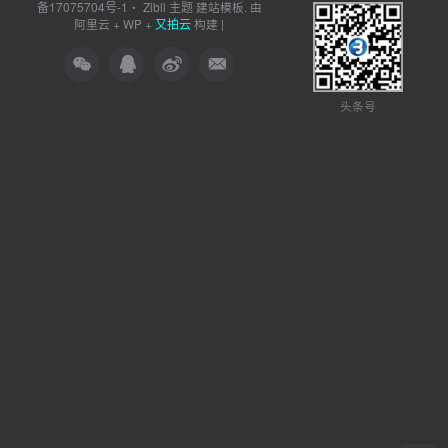
备17075704号-1
Zibll 主题
・
建站模板. 由
又拍云
阿里云
+
WP
+
构建 |
头条号