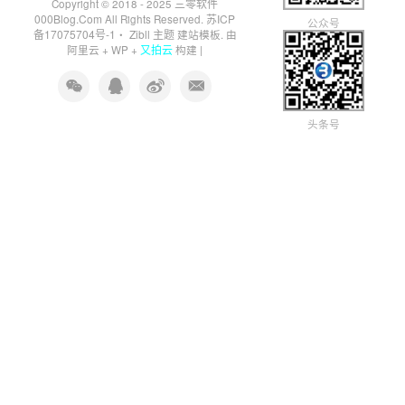
三零软件
Copyright © 2018 - 2025
000Blog.Com
苏ICP
All Rights Reserved.
公众号
备17075704号-1
Zibll 主题
・
建站模板. 由
又拍云
阿里云
+
WP
+
构建 |
头条号