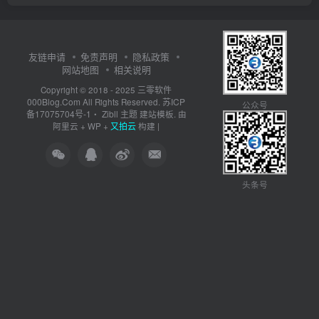
友链申请
免责声明
隐私政策
网站地图
相关说明
三零软件
Copyright © 2018 - 2025
000Blog.Com
苏ICP
All Rights Reserved.
公众号
备17075704号-1
Zibll 主题
・
建站模板. 由
又拍云
阿里云
+
WP
+
构建 |
头条号