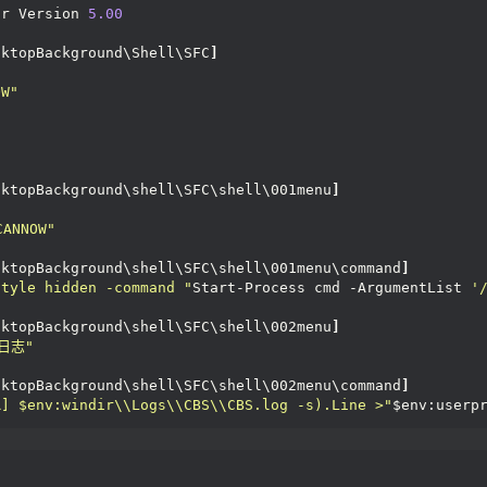
or Version 
5.00
sktopBackground\Shell\SFC
]
OW"
sktopBackground\shell\SFC\shell\001menu
]
ANNOW"
sktopBackground\shell\SFC\shell\001menu\command
]
style hidden -command "
Start-Process cmd -ArgumentList 
'
sktopBackground\shell\SFC\shell\002menu
]
日志"
sktopBackground\shell\SFC\shell\002menu\command
]
R] $env:windir\\Logs\\CBS\\CBS.log -s).Line >"
$env:userp