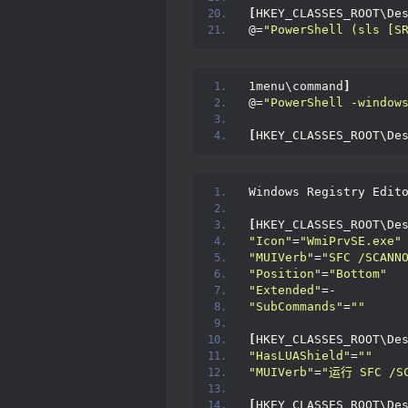
[
HKEY_CLASSES_ROOT\De
@=
"PowerShell (sls [S
1menu\command
]
@=
"PowerShell -window
[
HKEY_CLASSES_ROOT\De
Windows Registry Edit
[
HKEY_CLASSES_ROOT\De
"Icon"
=
"WmiPrvSE.exe"
"MUIVerb"
=
"SFC /SCANN
"Position"
=
"Bottom"
"Extended"
=-
"SubCommands"
=
""
[
HKEY_CLASSES_ROOT\De
"HasLUAShield"
=
""
"MUIVerb"
=
"运行 SFC /SC
[
HKEY_CLASSES_ROOT\De