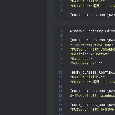
"HasLUAShield"
=
""
"MUIVerb"
=
"运行 SFC /SC
[
HKEY_CLASSES_ROOT\De
Windows Registry Edit
[
HKEY_CLASSES_ROOT\De
"Icon"
=
"WmiPrvSE.exe"
"MUIVerb"
=
"SFC /SCANN
"Position"
=
"Bottom"
"Extended"
=-
"SubCommands"
=
""
[
HKEY_CLASSES_ROOT\De
"HasLUAShield"
=
""
"MUIVerb"
=
"运行 SFC /SC
[
HKEY_CLASSES_ROOT\De
@=
"PowerShell -window
[
HKEY_CLASSES_ROOT\De
"MUIVerb"
=
"SFC 扫描详细