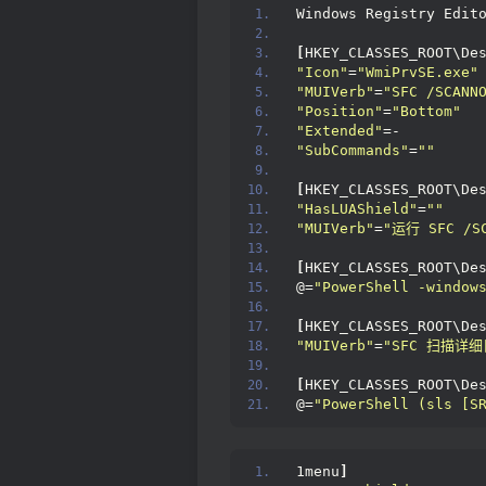
Windows Registry Edit
[
HKEY_CLASSES_ROOT\De
"Icon"
=
"WmiPrvSE.exe"
"MUIVerb"
=
"SFC /SCANN
"Position"
=
"Bottom"
"Extended"
=-
"SubCommands"
=
""
[
HKEY_CLASSES_ROOT\De
"HasLUAShield"
=
""
"MUIVerb"
=
"运行 SFC /SC
[
HKEY_CLASSES_ROOT\De
@=
"PowerShell -window
[
HKEY_CLASSES_ROOT\De
"MUIVerb"
=
"SFC 扫描详细
[
HKEY_CLASSES_ROOT\De
@=
"PowerShell (sls [S
1menu
]