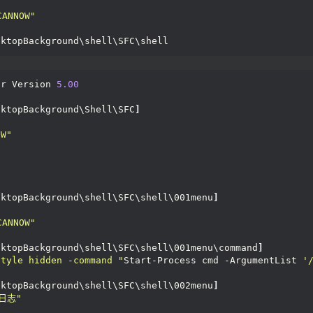
ANNOW"
sktopBackground\shell\SFC\shell
or Version 
5.00
sktopBackground\Shell\SFC
]
OW"
sktopBackground\shell\SFC\shell\001menu
]
ANNOW"
sktopBackground\shell\SFC\shell\001menu\command
]
style hidden -command "
Start-Process cmd -ArgumentList 
'
sktopBackground\shell\SFC\shell\002menu
]
日志"