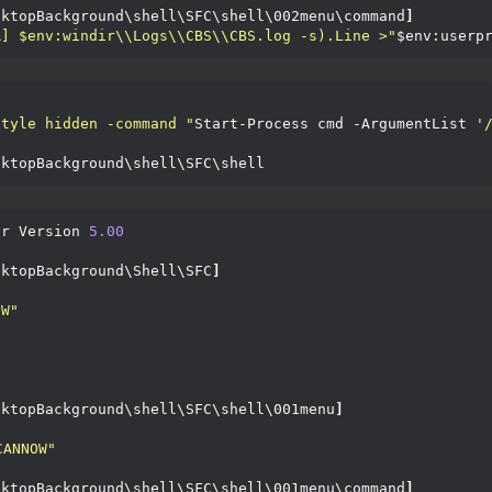
sktopBackground\shell\SFC\shell\002menu\command
]
R] $env:windir\\Logs\\CBS\\CBS.log -s).Line >"
$env:userp
style hidden -command "
Start-Process cmd -ArgumentList 
'
sktopBackground\shell\SFC\shell
or Version 
5.00
sktopBackground\Shell\SFC
]
OW"
sktopBackground\shell\SFC\shell\001menu
]
ANNOW"
sktopBackground\shell\SFC\shell\001menu\command
]