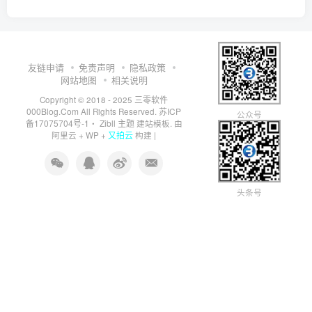
友链申请
免责声明
隐私政策
网站地图
相关说明
三零软件
Copyright © 2018 - 2025
000Blog.Com
苏ICP
All Rights Reserved.
公众号
备17075704号-1
Zibll 主题
・
建站模板. 由
又拍云
阿里云
+
WP
+
构建 |
头条号