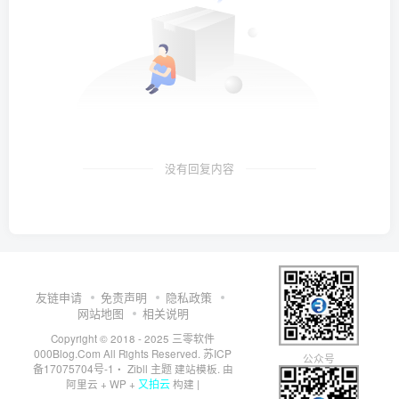
没有回复内容
友链申请
免责声明
隐私政策
网站地图
相关说明
三零软件
Copyright © 2018 - 2025
000Blog.Com
苏ICP
All Rights Reserved.
公众号
备17075704号-1
Zibll 主题
・
建站模板. 由
又拍云
阿里云
+
WP
+
构建 |