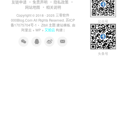
友链申请
免责声明
隐私政策
网站地图
相关说明
三零软件
Copyright © 2018 - 2025
000Blog.Com
苏ICP
All Rights Reserved.
公众号
备17075704号-1
Zibll 主题
・
建站模板. 由
又拍云
阿里云
+
WP
+
构建 |
头条号