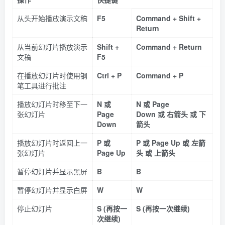
从头开始播放演示文稿
F5
Command + Shift +
Return
从当前幻灯片播放演示
Shift +
Command + Return
文稿
F5
在播放幻灯片时使用钢
Ctrl + P
Command + P
笔工具进行批注
播放幻灯片时移至下一
N 或
N 或 Page
张幻灯片
Page
Down 或 右箭头 或 下
Down
箭头
播放幻灯片时返回上一
P 或
P 或 Page Up 或 左箭
张幻灯片
Page Up
头 或 上箭头
暂停幻灯片并显示黑屏
B
B
暂停幻灯片并显示白屏
W
W
停止幻灯片
S (再按一
S (再按一次继续)
次继续)