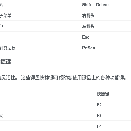
站
Shift + Delete
子菜单
右箭头
单
左箭头
Esc
到剪贴板
PrtScn
快捷键
灵活性。 这些键盘快捷键可帮助您使用键盘上的各种功能键。
快捷键
F2
夹
F3
F4