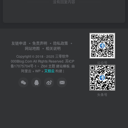
没有回复内容
友链申请
免责声明
隐私政策
网站地图
相关说明
三零软件
Copyright © 2018 - 2025
000Blog.Com
苏ICP
All Rights Reserved.
公众号
备17075704号-1
Zibll 主题
・
建站模板. 由
又拍云
阿里云
+
WP
+
构建 |
头条号