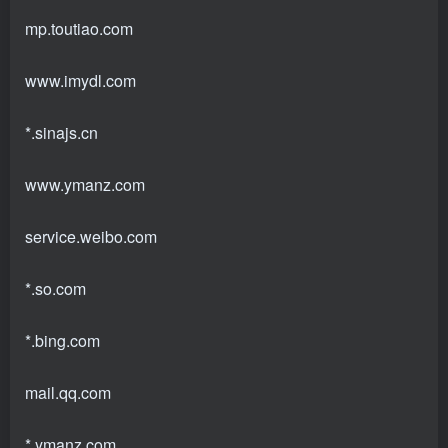
mp.toutiao.com
www.imydl.com
*.sinajs.cn
www.ymanz.com
service.weibo.com
*.so.com
*.bing.com
mail.qq.com
*.ymanz.com