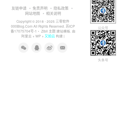
友链申请
免责声明
隐私政策
网站地图
相关说明
三零软件
Copyright © 2018 - 2025
000Blog.Com
苏ICP
All Rights Reserved.
公众号
备17075704号-1
Zibll 主题
・
建站模板. 由
又拍云
阿里云
+
WP
+
构建 |
头条号