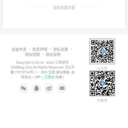
没有回复内容
友链申请
免责声明
隐私政策
网站地图
相关说明
三零软件
Copyright © 2018 - 2025
000Blog.Com
苏ICP
All Rights Reserved.
公众号
备17075704号-1
Zibll 主题
・
建站模板. 由
又拍云
阿里云
+
WP
+
构建 |
头条号