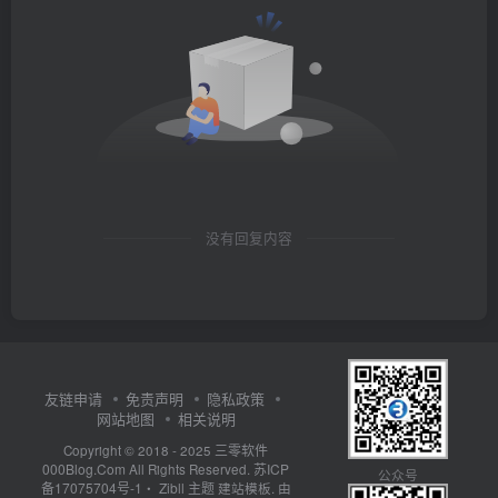
没有回复内容
友链申请
免责声明
隐私政策
网站地图
相关说明
三零软件
Copyright © 2018 - 2025
000Blog.Com
苏ICP
All Rights Reserved.
公众号
备17075704号-1
Zibll 主题
・
建站模板. 由