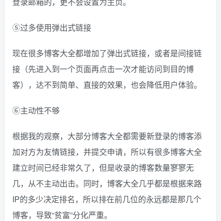
登录邮箱的，更不会设置为主页。
⑤过多使用弹出式链接
现在很多博客大全都增加了弹出式链接，或者是间接链
接（先进入到一个页面再点击一次才能访问到目的博
客），达不到简单、直接的效果，也会降低用户体验。
⑥主动性不够
根据我的观察，大部分博客大全都需要新登录的博客添
加对方为友情链接，并提交申请，所以有很多博客大全
建立时间已经非常久了，但是收录的博客数量寥寥无
几，从不主动出击。同时，博客大全几乎都是根据来路
IP的多少决定排名，所以排在前几位的永远都是那几个
博客，导致“贫富”分化严重。