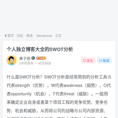
首页
社区
频道
Wordpress
正文
个人独立博客大全的SWOT分析
果子扬
关注
私信
2年前发布
45次阅读
什么是SWOT分析？SWOT分析是经常用到的分析工具:S
代表strength（优势），W代表weakness（弱势），O代
表opportunity（机会），T代表threat（威胁）。一般用
来确定企业自身或者某个项目工程的竞争优势、竞争劣
势、机会和威胁，从而将公司的战略与公司内部资源、