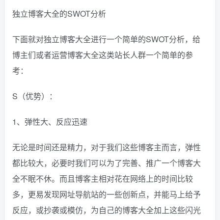
独立博客大全的SWOT分析
下面就对独立博客大全进行一个简单的SWOT分析，给
博主们或者运营博客大全这类站长人群一个简单的参
考：
S（优势）：
1、弹性大、反应迅速
无论是时间还是精力，对于我们这些博客主而言，弹性
都比较大，必要时我们可以为了完善、推广一个博客大
全不眠不休。而且博客主相对花在网络上的时间比较
多，更易发现网址导航站的一些创新点，并能马上给予
反应，或抄袭或模仿，为自己的博客大全加上这些闪光