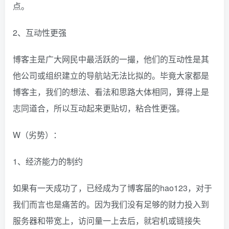
点。
2、互动性更强
博客主是广大网民中最活跃的一撮，他们的互动性是其
他公司或组织建立的导航站无法比拟的。毕竟大家都是
博客主，我们的想法、看法和思路大体相同，算得上是
志同道合，所以互动起来更贴切，粘合性更强。
W（劣势）：
1、经济能力的制约
如果有一天成功了，已经成为了博客届的hao123，对于
我们而言也是痛苦的。因为我们没有足够的财力投入到
服务器和带宽上，访问量一上去后，就宕机或链接失