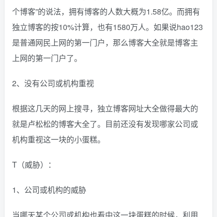
个博客”的说法，拥有博客的人数大概为1.58亿。而拥有
独立博客的按10%计算，也有1580万人。如果说hao123
是普通网民上网的第一门户，那么博客大全就是博客主
上网的第一门户了。
2、没有公司或机构重视
根据这几天的网上搜寻，独立博客网址大全做得最大的
就是卢松松的博客大全了。目前还没有发现哪家公司或
机构重视这一块的小蛋糕。
T（威胁）：
1、公司或机构的威胁
当哪天某个公司或机构也看中这一块蛋糕的时候，利用