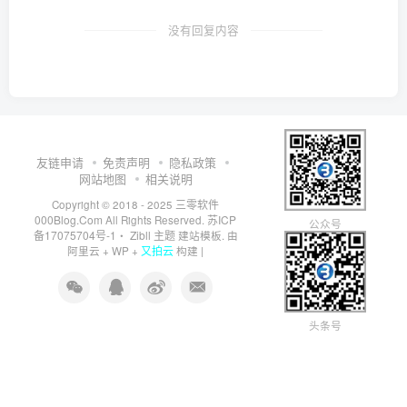
没有回复内容
友链申请
免责声明
隐私政策
网站地图
相关说明
三零软件
Copyright © 2018 - 2025
000Blog.Com
苏ICP
All Rights Reserved.
公众号
备17075704号-1
Zibll 主题
・
建站模板. 由
又拍云
阿里云
+
WP
+
构建 |
头条号