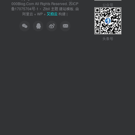
000Blog.Com
苏ICP
All Rights Reserved.
公众号
备17075704号-1
Zibll 主题
・
建站模板. 由
又拍云
阿里云
+
WP
+
构建 |
头条号