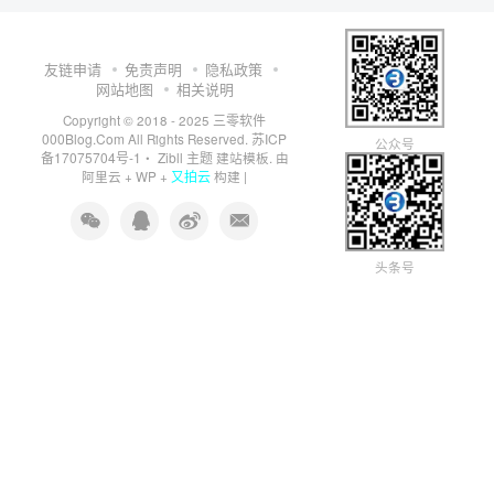
友链申请
免责声明
隐私政策
网站地图
相关说明
三零软件
Copyright © 2018 - 2025
000Blog.Com
苏ICP
All Rights Reserved.
公众号
备17075704号-1
Zibll 主题
・
建站模板. 由
又拍云
阿里云
+
WP
+
构建 |
头条号