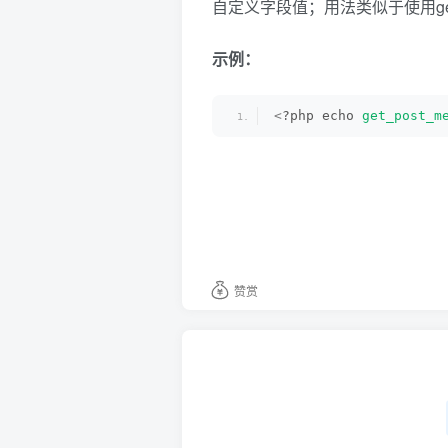
自定义字段值；用法类似于使用get_p
示例：
<
?php echo 
get_post_m
赞赏