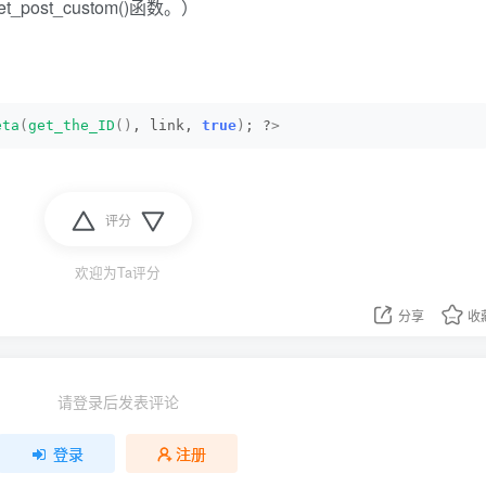
ost_custom()函数。）
eta
(
get_the_ID
()
, link, 
true
)
; ?
>
评分
欢迎为Ta评分
分享
收
请登录后发表评论
登录
注册