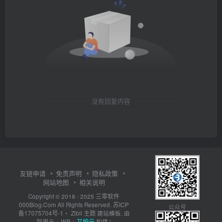
没有回复内容
友链申请
免责声明
隐私政策
网站地图
相关说明
三零软件
Copyright © 2018 - 2025
000Blog.Com
苏ICP
All Rights Reserved.
公众号
备17075704号-1
Zibll 主题
・
建站模板. 由
又拍云
阿里云
+
WP
+
构建 |