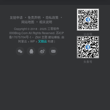
友链申请
免责声明
隐私政策
网站地图
相关说明
三零软件
Copyright © 2018 - 2025
000Blog.Com
苏ICP
All Rights Reserved.
公众号
备17075704号-1
Zibll 主题
・
建站模板. 由
又拍云
阿里云
+
WP
+
构建 |
头条号