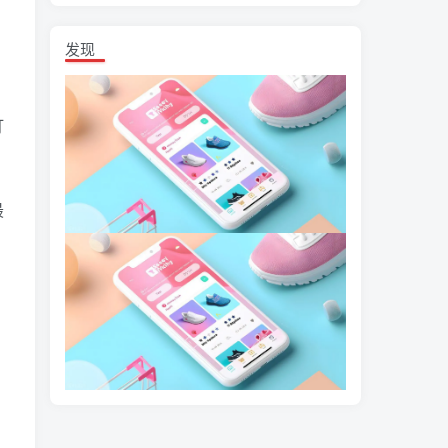
发现
打
最
，
，