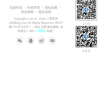
友链申请
免责声明
隐私政策
网站地图
相关说明
三零软件
Copyright © 2018 - 2025
000Blog.Com
苏ICP
All Rights Reserved.
公众号
备17075704号-1
Zibll 主题
・
建站模板. 由
又拍云
阿里云
+
WP
+
构建 |
头条号