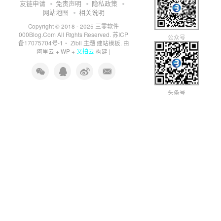
友链申请
免责声明
隐私政策
网站地图
相关说明
三零软件
Copyright © 2018 - 2025
000Blog.Com
苏ICP
All Rights Reserved.
公众号
备17075704号-1
Zibll 主题
・
建站模板. 由
又拍云
阿里云
+
WP
+
构建 |
头条号