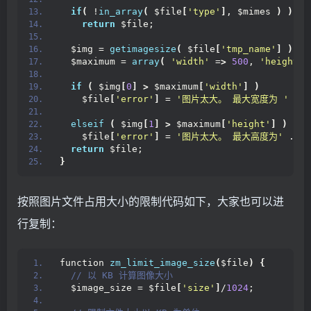
if
(
 !
in_array
(
 $file
[
'type'
]
, $mimes 
)
)
return
 $file;
  $img = 
getimagesize
(
 $file
[
'tmp_name'
]
)
;
  $maximum = 
array
(
'width'
 =
>
500
, 
'height'
 
if
(
 $img
[
0
]
>
 $maximum
[
'width'
]
)
    $file
[
'error'
]
 = 
'图片太大。 最大宽度为 '
 . $
elseif
(
 $img
[
1
]
>
 $maximum
[
'height'
]
)
    $file
[
'error'
]
 = 
'图片太大。 最大高度为'
 . $m
return
 $file;
}
按照图片文件占用大小的限制代码如下，大家也可以进
行复制：
function 
zm_limit_image_size
(
$file
)
{
 // 以 KB 计算图像大小
  $image_size = $file
[
'size'
]
/
1024
;