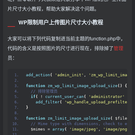
片尺寸大小教程，帮助大家解决这个问题。
WP限制用户上传图片尺寸大小教程
大家可以将下列代码复制进当前主题的function.php中，
代码的含义是按照图片的尺寸进行现在，排除掉了
管理
员：
add_action
(
'admin_init'
, 
'zm_wp_limit_image_
function
zm_wp_limit_image_upload_size
()
{
 // 排除管理员
if
(
 ! 
current_user_can
(
'administrator'
)
)
add_filter
(
'wp_handle_upload_prefilter'
,
}
function
zm_limit_image_upload_size
(
 $file 
)
 // Mime type with dimensions, check to exit
  $mimes = 
array
(
'image/jpeg'
, 
'image/png'
, 