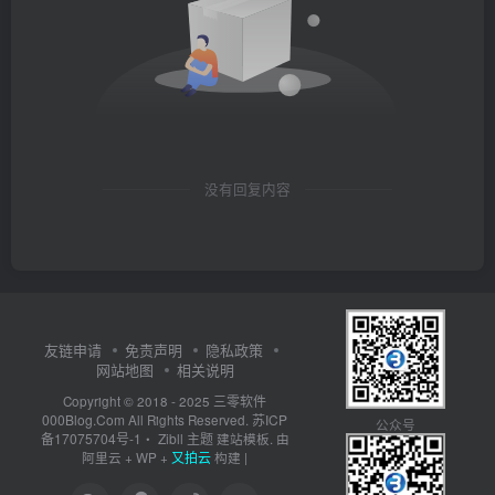
没有回复内容
友链申请
免责声明
隐私政策
网站地图
相关说明
三零软件
Copyright © 2018 - 2025
000Blog.Com
苏ICP
All Rights Reserved.
公众号
备17075704号-1
Zibll 主题
・
建站模板. 由
又拍云
阿里云
+
WP
+
构建 |