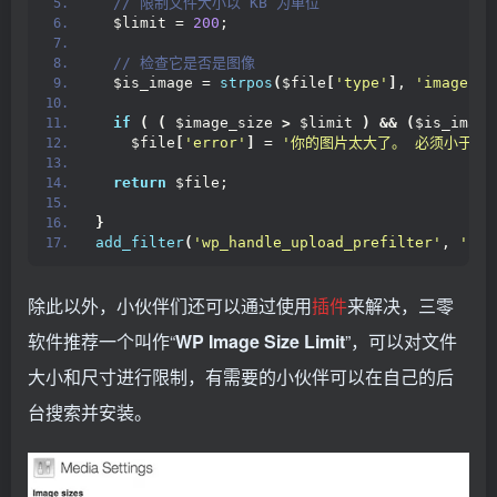
 // 限制文件大小以 KB 为单位
  $limit = 
200
;
 // 检查它是否是图像
  $is_image = 
strpos
(
$file
[
'type'
]
, 
'image'
)
;
if
(
(
 $image_size 
>
 $limit 
)
&&
(
$is_image
    $file
[
'error'
]
 = 
'你的图片太大了。 必须小于 '
return
 $file;
}
add_filter
(
'wp_handle_upload_prefilter'
, 
'zm_
除此以外，小伙伴们还可以通过使用
插件
来解决，三零
软件推荐一个叫作“
WP Image Size Limit
”，可以对文件
大小和尺寸进行限制，有需要的小伙伴可以在自己的后
台搜索并安装。