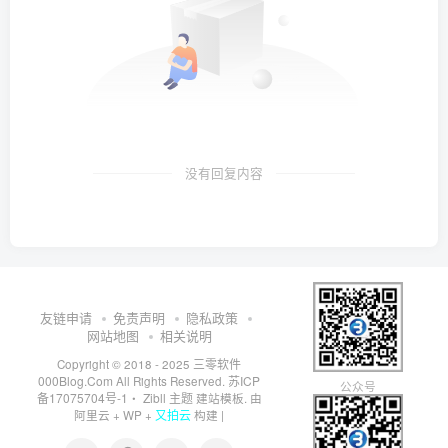
没有回复内容
友链申请
免责声明
隐私政策
网站地图
相关说明
三零软件
Copyright © 2018 - 2025
000Blog.Com
苏ICP
All Rights Reserved.
公众号
备17075704号-1
Zibll 主题
・
建站模板. 由
又拍云
阿里云
+
WP
+
构建 |