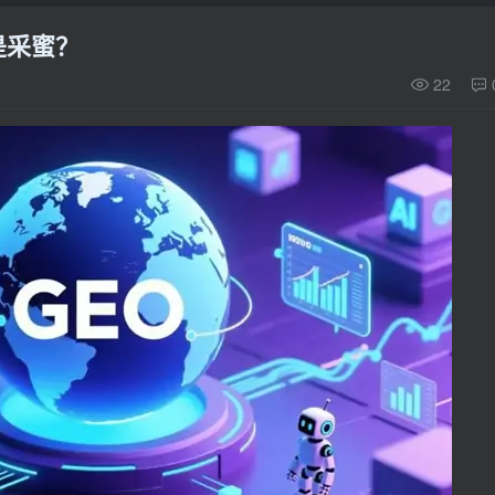
是采蜜？
22