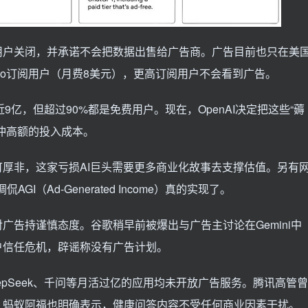
用户关闭，并承诺不会把数据出售给广告商。广告目前也只在美
o订阅用户（月费8美元），更高订阅用户不会看到广告。
近9亿，但超过90%都是免费用户。现在，OpenAI决定把这些“薅
冲高额的投入成本。
厚非，这家亏损AI巨头需要更多商业化故事去支撑估值。另有
GI（Ad-Generated Income）真的实现了。
广告持谨慎态度。谷歌稍早前被爆出与广告主讨论在Gemini中
户信任危机，辟谣称没有广告计划。
epSeek、千问等月活过亿的应用均未开放广告服务。腾讯高管曾
。蚂蚁阿福也明确表示，健康问答内容不受任何商业因素干扰。