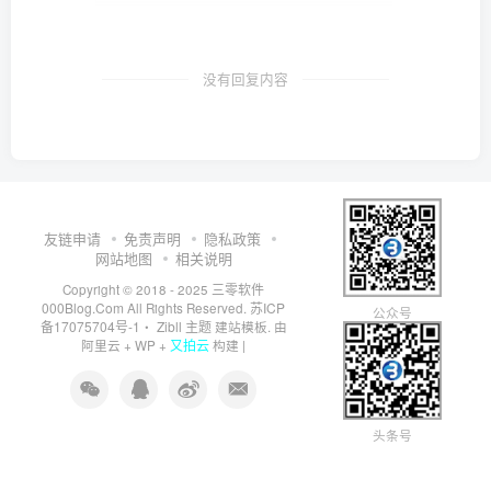
没有回复内容
友链申请
免责声明
隐私政策
网站地图
相关说明
三零软件
Copyright © 2018 - 2025
000Blog.Com
苏ICP
All Rights Reserved.
公众号
备17075704号-1
Zibll 主题
・
建站模板. 由
又拍云
阿里云
+
WP
+
构建 |
头条号