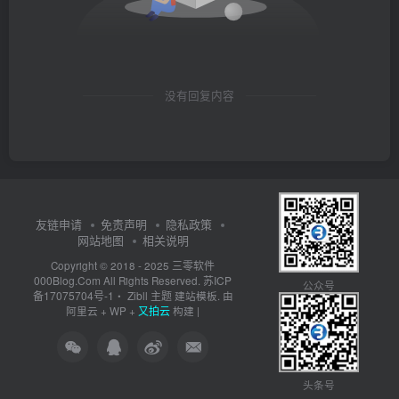
没有回复内容
友链申请
免责声明
隐私政策
网站地图
相关说明
三零软件
Copyright © 2018 - 2025
000Blog.Com
苏ICP
All Rights Reserved.
公众号
备17075704号-1
Zibll 主题
・
建站模板. 由
又拍云
阿里云
+
WP
+
构建 |
头条号