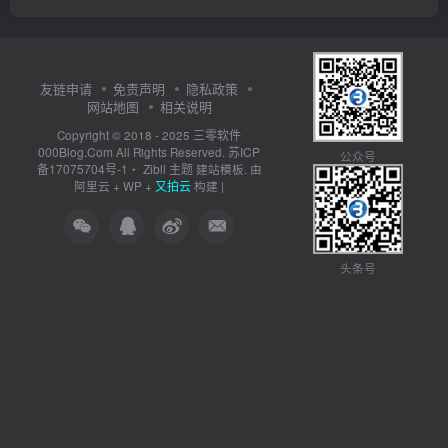
友链申请
免责声明
隐私政策
网站地图
相关说明
三零软件
Copyright © 2018 - 2025
000Blog.Com
苏ICP
All Rights Reserved.
公众号
备17075704号-1
Zibll 主题
・
建站模板. 由
又拍云
阿里云
+
WP
+
构建 |
头条号