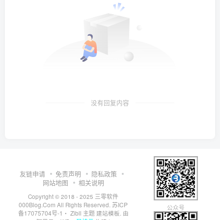
没有回复内容
友链申请
免责声明
隐私政策
网站地图
相关说明
三零软件
Copyright © 2018 - 2025
000Blog.Com
苏ICP
All Rights Reserved.
公众号
备17075704号-1
Zibll 主题
・
建站模板. 由