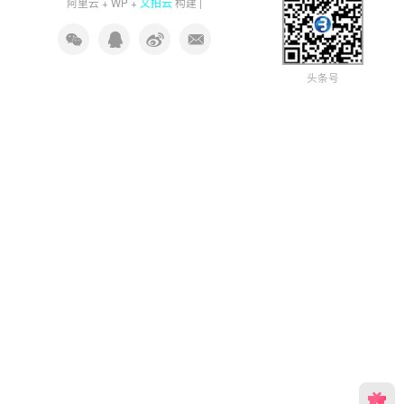
又拍云
阿里云
+
WP
+
构建 |
头条号