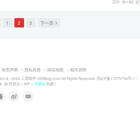
0
193
1
2
3
下一页
免责声明
隐私政策
网站地图
相关说明
三零软件 000Blog.Com
苏ICP备17075704号-1
 2018 - 2025
All Rights Reserved.
・
又拍云
. 由
阿里云
+
WP
+
构建 |