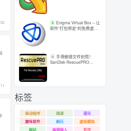
32
Enigma Virtual Box – 让
5
软件“打包带走”的免费虚拟
化工具
设
手滑删错文件别慌！
6
SanDisk RescuePRO
Deluxe 中文版 让数据起死
回生
11
标签
驱动程序
阅读
通讯
中
趣味软件
解压
虚拟模拟
网站
编辑输入
管理