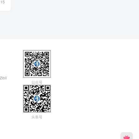
15
Zibll
公众号
头条号