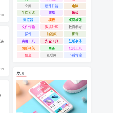
空间
硬件性能
电脑
生活方式
源码
游戏
10
浏览器
模板
桌面增强
文件传输
数据处理
教育参考
插件
拍视频
影音
、连
实用工具
安全工具
壁纸字体
图形相关
商务
公共工具
信息
互联网
下载传输
13
发现
完