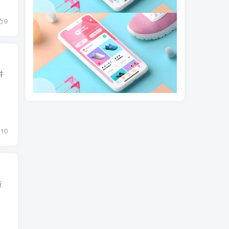
9
并
10
源