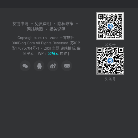
友链申请
免责声明
隐私政策
网站地图
相关说明
三零软件
Copyright © 2018 - 2025
000Blog.Com
苏ICP
All Rights Reserved.
公众号
备17075704号-1
Zibll 主题
・
建站模板. 由
又拍云
阿里云
+
WP
+
构建 |
头条号