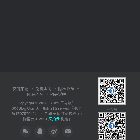
友链申请
免责声明
隐私政策
网站地图
相关说明
三零软件
Copyright © 2018 - 2025
000Blog.Com
苏ICP
All Rights Reserved.
公众号
备17075704号-1
Zibll 主题
・
建站模板. 由
又拍云
阿里云
+
WP
+
构建 |