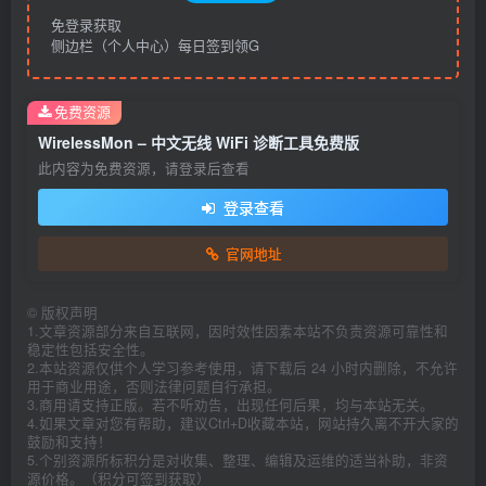
免登录获取
侧边栏（个人中心）每日签到领G
免费资源
WirelessMon – 中文无线 WiFi 诊断工具免费版
此内容为免费资源，请登录后查看
登录查看
官网地址
©
版权声明
1.文章资源部分来自互联网，因时效性因素本站不负责资源可靠性和
稳定性包括安全性。
2.本站资源仅供个人学习参考使用，请下载后 24 小时内删除，不允许
用于商业用途，否则法律问题自行承担。
3.商用请支持正版。若不听劝告，出现任何后果，均与本站无关。
4.如果文章对您有帮助，建议Ctrl+D收藏本站，网站持久离不开大家的
鼓励和支持！
5.个别资源所标积分是对收集、整理、编辑及运维的适当补助，非资
源价格。（积分可签到获取）