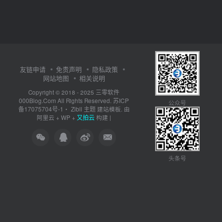
友链申请
免责声明
隐私政策
网站地图
相关说明
三零软件
Copyright © 2018 - 2025
000Blog.Com
苏ICP
All Rights Reserved.
公众号
备17075704号-1
Zibll 主题
・
建站模板. 由
又拍云
阿里云
+
WP
+
构建 |
头条号