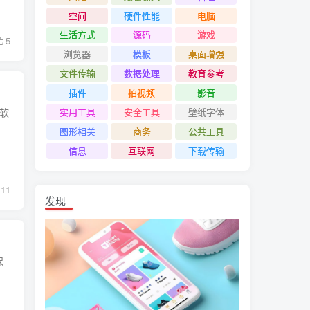
空间
硬件性能
电脑
生活方式
源码
游戏
5
浏览器
模板
桌面增强
文件传输
数据处理
教育参考
插件
拍视频
影音
算软
实用工具
安全工具
壁纸字体
图形相关
商务
公共工具
信息
互联网
下载传输
11
发现
保