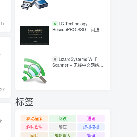
13
LC Technology
5
RescuePRO SSD – 闪迪固
态硬盘数据恢复工具
性
LizardSystems Wi-Fi
6
Scanner – 无线中文网络扫
描与分析工具
7
标签
驱动程序
阅读
通讯
受
趣味软件
解压
虚拟模拟
网站
编辑输入
管理