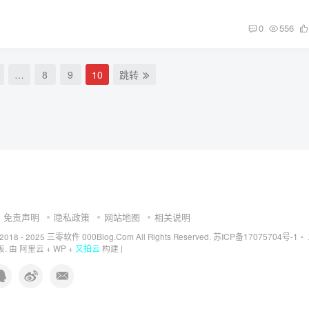
0
556
…
8
9
10
跳转
免责声明
隐私政策
网站地图
相关说明
三零软件 000Blog.Com
苏ICP备17075704号-1
 2018 - 2025
All Rights Reserved.
・
又拍云
. 由
阿里云
+
WP
+
构建 |