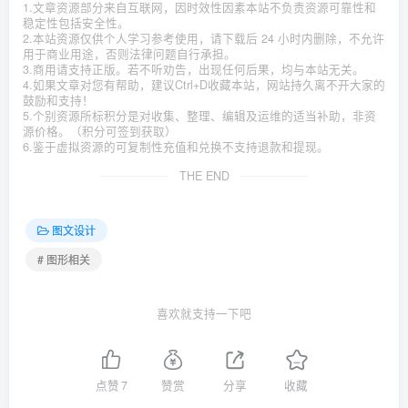
1.文章资源部分来自互联网，因时效性因素本站不负责资源可靠性和
稳定性包括安全性。
2.本站资源仅供个人学习参考使用，请下载后 24 小时内删除，不允许
用于商业用途，否则法律问题自行承担。
3.商用请支持正版。若不听劝告，出现任何后果，均与本站无关。
4.如果文章对您有帮助，建议Ctrl+D收藏本站，网站持久离不开大家的
鼓励和支持！
5.个别资源所标积分是对收集、整理、编辑及运维的适当补助，非资
源价格。（积分可签到获取）
6.鉴于虚拟资源的可复制性充值和兑换不支持退款和提现。
THE END
图文设计
# 图形相关
喜欢就支持一下吧
点赞
7
赞赏
分享
收藏