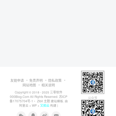
友链申请
免责声明
隐私政策
网站地图
相关说明
三零软件
Copyright © 2018 - 2025
000Blog.Com
苏ICP
All Rights Reserved.
公众号
备17075704号-1
Zibll 主题
・
建站模板. 由
又拍云
阿里云
+
WP
+
构建 |