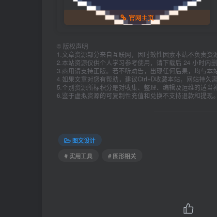
官网主页
©
版权声明
1.文章资源部分来自互联网，因时效性因素本站不负责资
2.本站资源仅供个人学习参考使用，请下载后 24 小时
3.商用请支持正版。若不听劝告，出现任何后果，均与本
4.如果文章对您有帮助，建议Ctrl+D收藏本站，网站持
5.个别资源所标积分是对收集、整理、编辑及运维的适当
6.鉴于虚拟资源的可复制性充值和兑换不支持退款和提现
图文设计
# 实用工具
# 图形相关