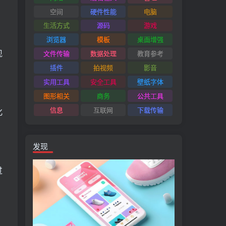
空间
硬件性能
电脑
生活方式
源码
游戏
浏览器
模板
桌面增强
现
文件传输
数据处理
教育参考
插件
拍视频
影音
实用工具
安全工具
壁纸字体
图形相关
商务
公共工具
信息
互联网
下载传输
化
发现
过