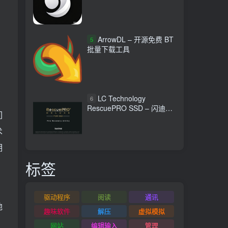
ArrowDL – 开源免费 BT
5
批量下载工具
LC Technology
6
RescuePRO SSD – 闪迪固
们
态硬盘数据恢复工具
术
期
标签
驱动程序
阅读
通讯
地
趣味软件
解压
虚拟模拟
网站
编辑输入
管理