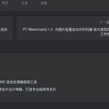
赞赏
分享
收藏
下一
安全的
PT Watermark2.1.2 -为图片批量加水印的利器 极大提高
工作
技术 AMD 锐龙处理器超频工具
 5.10-创意无限名片设计神器，打造专业级商务名片