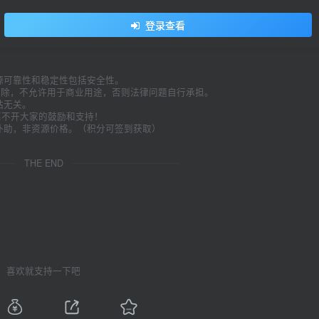
登录查看
源可靠性和稳定性包括安全性。
内删除，不允许用于商业用途，否则法律问题自行承担。
站无关。
久离不开大家的鼓励和支持！
补助，非资源价格。（积分可签到获取）
。
THE END
喜欢就支持一下吧