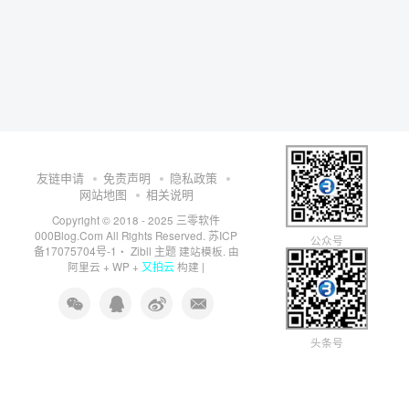
友链申请
免责声明
隐私政策
网站地图
相关说明
三零软件
Copyright © 2018 - 2025
000Blog.Com
苏ICP
All Rights Reserved.
公众号
备17075704号-1
Zibll 主题
・
建站模板. 由
又拍云
阿里云
+
WP
+
构建 |
头条号