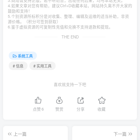
3.商用请支持正版。若不听劝告，出现任何后果，均与本站无关。
4.如果文章对您有帮助，建议Ctrl+D收藏本站，网站持久离不开大家的
鼓励和支持！
5.个别资源所标积分是对收集、整理、编辑及运维的适当补助，非资
源价格。（积分可签到获取）
6.鉴于虚拟资源的可复制性充值和兑换不支持退款和提现。
THE END
系统工具
# 信息
# 实用工具
喜欢就支持一下吧
点赞
6
赞赏
分享
收藏
上一篇
下一篇