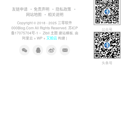
友链申请
免责声明
隐私政策
网站地图
相关说明
三零软件
Copyright © 2018 - 2025
000Blog.Com
苏ICP
All Rights Reserved.
公众号
备17075704号-1
Zibll 主题
・
建站模板. 由
又拍云
阿里云
+
WP
+
构建 |
头条号