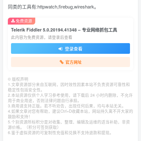
同类的工具有:httpwatch,firebug,wireshark。
免费资源
Telerik Fiddler 5.0.20194.41348 – 专业网络抓包工具
此内容为免费资源，请登录后查看
登录查看
官方网址
©
版权声明
1.文章资源部分来自互联网，因时效性因素本站不负责资源可靠性和
稳定性包括安全性。
2.本站资源仅供个人学习参考使用，请下载后 24 小时内删除，不允许
用于商业用途，否则法律问题自行承担。
3.商用请支持正版。若不听劝告，出现任何后果，均与本站无关。
4.如果文章对您有帮助，建议Ctrl+D收藏本站，网站持久离不开大家的
鼓励和支持！
5.个别资源所标积分是对收集、整理、编辑及运维的适当补助，非资
源价格。（积分可签到获取）
6.鉴于虚拟资源的可复制性充值和兑换不支持退款和提现。