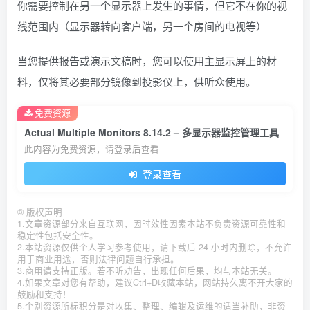
你需要控制在另一个显示器上发生的事情，但它不在你的视
线范围内（显示器转向客户端，另一个房间的电视等）
当您提供报告或演示文稿时，您可以使用主显示屏上的材
料，仅将其必要部分镜像到投影仪上，供听众使用。
免费资源
Actual Multiple Monitors 8.14.2 – 多显示器监控管理工具
此内容为免费资源，请登录后查看
登录查看
©
版权声明
1.文章资源部分来自互联网，因时效性因素本站不负责资源可靠性和
稳定性包括安全性。
2.本站资源仅供个人学习参考使用，请下载后 24 小时内删除，不允许
用于商业用途，否则法律问题自行承担。
3.商用请支持正版。若不听劝告，出现任何后果，均与本站无关。
4.如果文章对您有帮助，建议Ctrl+D收藏本站，网站持久离不开大家的
鼓励和支持！
5.个别资源所标积分是对收集、整理、编辑及运维的适当补助，非资