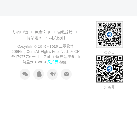
友链申请
免责声明
隐私政策
网站地图
相关说明
三零软件
Copyright © 2018 - 2025
000Blog.Com
苏ICP
All Rights Reserved.
公众号
备17075704号-1
Zibll 主题
・
建站模板. 由
又拍云
阿里云
+
WP
+
构建 |
头条号